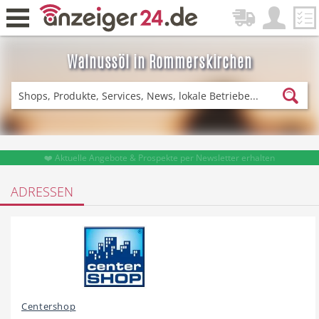
Walnussöl in Rommerskirchen
Zurück
Fitness & Sport
Einkaufen
❤️ Aktuelle Angebote & Prospekte per Newsletter erhalten
ADRESSEN
DE-News
News
Restaurant
Hotel
Centershop