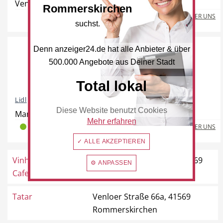
Venloer Straße 143, 41569 Rommerskirchen
Rommerskirchen
Freie Berufe
Lokale Empfehlungen
MEHR ÜBER UNS
suchst.
Denn anzeiger24.de hat alle Anbieter & über
500.000 Angebote aus Deiner Stadt
Öffentliche Einrichtungen
Total lokal
Lidl
Diese Website benutzt Cookies
Mariannenpark 1, 41569 Rommerskirchen
Mehr erfahren
MEHR ÜBER UNS
2
0
0
✓ ALLE AKZEPTIEREN
Vinhoteca Centro
Rudolf-Diesel-Straße 2, 41569
⚙ ANPASSEN
Cafe
Rommerskirchen
Tatar
Venloer Straße 66a, 41569
Rommerskirchen