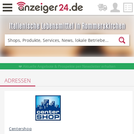
Italienische Lebensmittel in Rommerskirchen
Zurück
Fitness & Sport
Einkaufen
❤️ Aktuelle Angebote & Prospekte per Newsletter erhalten
ADRESSEN
DE-News
News
Restaurant
Hotel
Centershop