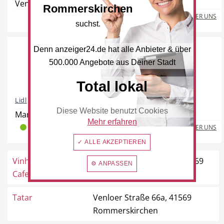
Venloer Straße 143, 41569 Rommerskirchen
Rommerskirchen
Freie Berufe
Lokale Empfehlungen
MEHR ÜBER UNS
suchst.
Denn anzeiger24.de hat alle Anbieter & über
500.000 Angebote aus Deiner Stadt
Öffentliche Einrichtungen
Total lokal
Lidl
Diese Website benutzt Cookies
Mariannenpark 1, 41569 Rommerskirchen
Mehr erfahren
MEHR ÜBER UNS
2
0
0
✓ ALLE AKZEPTIEREN
Vinhoteca Centro
Rudolf-Diesel-Straße 2, 41569
⚙ ANPASSEN
Cafe
Rommerskirchen
Tatar
Venloer Straße 66a, 41569
Rommerskirchen