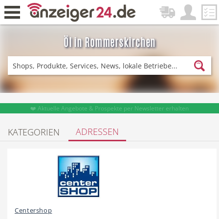
Öl in Rommerskirchen
Zurück
Fitness & Sport
Einkaufen
❤️ Aktuelle Angebote & Prospekte per Newsletter erhalten
ADRESSEN
KATEGORIEN
DE-News
News
Restaurant
Hotel
Centershop