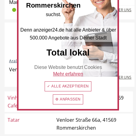
Mariannenpark 1, 41569 Rommerskirchen
Rommerskirchen
Freie Berufe
Lokale Empfehlungen
MEHR ÜBER UNS
2
0
0
suchst.
Denn anzeiger24.de hat alle Anbieter & über
500.000 Angebote aus Deiner Stadt
Öffentliche Einrichtungen
Total lokal
Aral und REWE To Go
Diese Website benutzt Cookies
Venloer Straße 143, 41569 Rommerskirchen
Mehr erfahren
MEHR ÜBER UNS
✓ ALLE AKZEPTIEREN
Vinhoteca Centro
Rudolf-Diesel-Straße 2, 41569
⚙ ANPASSEN
Cafe
Rommerskirchen
Tatar
Venloer Straße 66a, 41569
Rommerskirchen