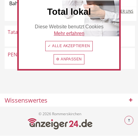
Bahnstraße 15-17, 41569 Rommerskirchen
Total lokal
MEHR ÜBER UNS
Diese Website benutzt Cookies
Beauty & Wellness
Auto
Tatar
Venloer Straße 66a, 41569
Mehr erfahren
Rommerskirchen
✓ ALLE AKZEPTIEREN
PENNY Markt GmbH
Mariannenpark 11, 41569
⚙ ANPASSEN
Rommerskirchen
Handwerk
Sport & Freizeit
Wissenswertes
Gesundheit
Dienstleistungen
© 2026 Rommerskirchen