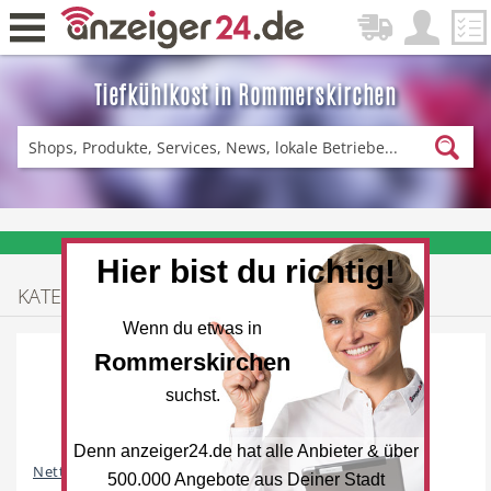
Tiefkühlkost in Rommerskirchen
Zurück
Fitness & Sport
Einkaufen
❤️ Aktuelle Angebote & Prospekte per Newsletter erhalten
Hier bist du richtig!
ADRESSEN
KATEGORIEN
DE-News
News
Wenn du etwas in
Rommerskirchen
suchst.
Denn anzeiger24.de hat alle Anbieter & über
Restaurant
Hotel
Netto Marken-Discount
500.000 Angebote aus Deiner Stadt