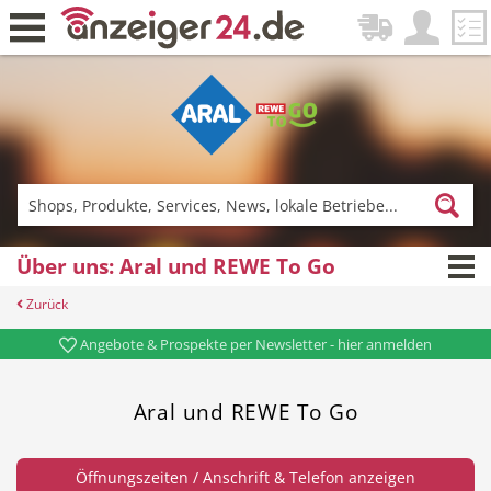
Zurück
Fitness & Sport
Einkaufen
Über uns: Aral und REWE To Go
Zurück
DE-News
News
Angebote & Prospekte per Newsletter - hier anmelden
Aral und REWE To Go
Restaurant
Hotel
Öffnungszeiten / Anschrift & Telefon anzeigen