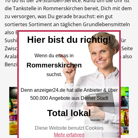
To Go ist der 24-Stunden-Service. Rund um die Uhr ist
die Tankstelle in Rommerskirchen bereit, Dich mit dem
zu versorgen, was Du gerade brauchst: ein gut
sortiertes Sortiment an täglichen Grundlebensmitteln
also Brot, Aufschnitt, Käse Marmelade, aber auch
Hier bist du richtig!
Sushi, Sandwiches, Wraps also den kleinen Snack für
Zwischendurch. . Natürlich bietet auf der anderen Seite
Aralalle gängigen Produkte einer Tankstelle mithin also
Wenn du etwas in
Benzin, Öl, Druckluft und Autoservices.
Rommerskirchen
suchst.
Denn anzeiger24.de hat alle Anbieter & über
500.000 Angebote aus Deiner Stadt
Total lokal
Diese Website benutzt Cookies
Mehr erfahren