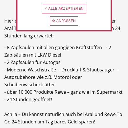
✓ ALLE AKZEPTIEREN
Hier eine kleine Zusammenfassung was dich auf der
⚙ ANPASSEN
Aral Tankstelle mit Rewe To Go in Rommerskirchen 24
Stunden lang erwartet:
- 8 Zapfsäulen mit allen gängigen Kraftstoffen - 2
Zapfsäulen mit LKW Diesel
- 2 Zapfsäulen für Autogas
- Moderne Waschstraße - Druckluft & Staubsauger -
Autozubehöre wie z.B. Motoröl oder
Scheibenwischerblätter
- über 10.000 Produkte Rewe – ganz wie im Supermarkt
- 24 Stunden geöffnet!
Ach ja – Du kannst natürlich auch bei Aral und Rewe To
Go 24 Stunden am Tag bares Geld sparen!