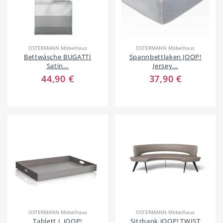
Beauty & Wellness
Auto
OSTERMANN Möbelhaus
OSTERMANN Möbelhaus
Bettwäsche BUGATTI
Spannbettlaken JOOP!
Satin...
Jersey...
44,90 €
37,90 €
Handwerk
Sport & Freizeit
Gesundheit
Dienstleistungen
OSTERMANN Möbelhaus
OSTERMANN Möbelhaus
Tablett L JOOP!
Sitzbank JOOP! TWIST