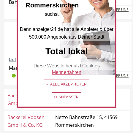
Bahnstraße 15-17, 41569 Rommerskirchen
Rommerskirchen
Freie Berufe
Lokale Empfehlungen
MEHR ÜBER UNS
suchst.
Denn anzeiger24.de hat alle Anbieter & über
500.000 Angebote aus Deiner Stadt
Öffentliche Einrichtungen
Total lokal
Lidl
Diese Website benutzt Cookies
Mariannenpark 1, 41569 Rommerskirchen
Mehr erfahren
MEHR ÜBER UNS
2
0
0
✓ ALLE AKZEPTIEREN
Bäckerei Kraus
Venloer Straße 2, 41569
⚙ ANPASSEN
GmbH
Rommerskirchen
Bäckerei Voosen
Netto Bahnstraße 15, 41569
GmbH & Co. KG
Rommerskirchen