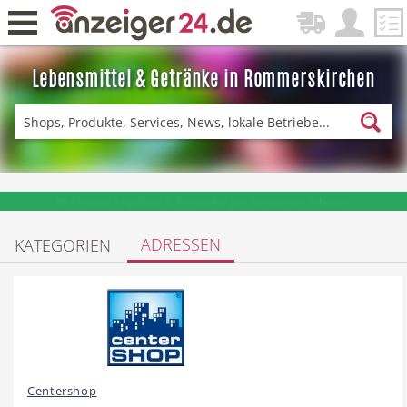
Lebensmittel & Getränke in Rommerskirchen
Zurück
Fitness & Sport
Einkaufen
❤️ Aktuelle Angebote & Prospekte per Newsletter erhalten
ADRESSEN
KATEGORIEN
DE-News
News
Restaurant
Hotel
Centershop