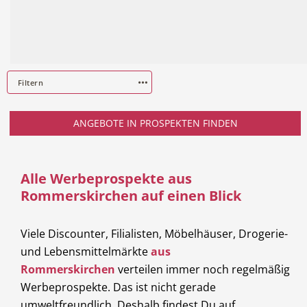
Beauty & Wellness
Auto
Filtern
ANGEBOTE IN PROSPEKTEN FINDEN
Handwerk
Sport & Freizeit
Alle Werbeprospekte aus
Rommerskirchen auf einen Blick
Viele Discounter, Filialisten, Möbelhäuser, Drogerie-
Gesundheit
Dienstleistungen
und Lebensmittelmärkte
aus
Rommerskirchen
verteilen immer noch regelmäßig
Werbeprospekte. Das ist nicht gerade
umweltfreundlich. Deshalb findest Du auf