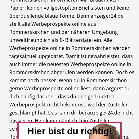
Papier, keinen vollgestopften Briefkasten und keine
überquellende blaue Tonne. Denn anzeiger24.de
stellt alle Werbeprospekte online aus
Rommerskirchen und der näheren Umgebung
umweltfreundlich als E- Blätterdatei ein. Alle
Werbeprospekte online in Rommerskirchen werden
tagesaktuell upgedatet. Damit ist gewährleistet, dass
auch immer die neuesten Werbeprospekte online in
Rommerskirchen abgerufen werden können. Doch es
kommt noch besser. Wenn du in Rommerskirchen
gerne Werbeprospekte online liest, dann ärgerst du
dich häufig darüber, dass du den gedruckten
Werbeprospekt nicht bekommst, weil der Zusteller
geschlampt hat. Das kann dir bei anzeiger24.de nicht
passieren. Hier kann nämlich kein Zusteller
schlampen und deshalb findest du allein in
Hier bist du richtig!
Rommerskirchen über 100 Werbeprospekte online.