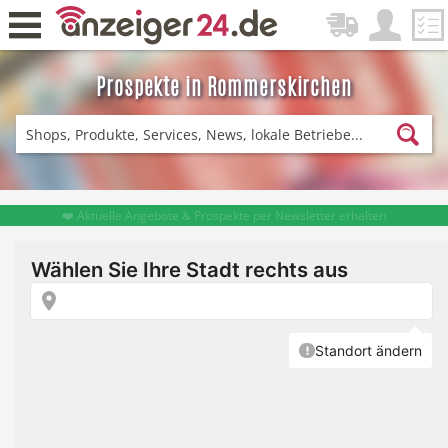
Prospekte in Rommerskirchen
Zurück
Fitness & Sport
Einkaufen
❤️ Aktuelle Angebote & Prospekte per Newsletter erhalten
DE-News
News
Restaurant
Hotel