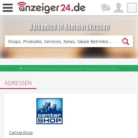
Balsamico in Rommerskirchen
Zurück
Fitness & Sport
Einkaufen
❤️ Aktuelle Angebote & Prospekte per Newsletter erhalten
ADRESSEN
DE-News
News
Restaurant
Hotel
Centershop