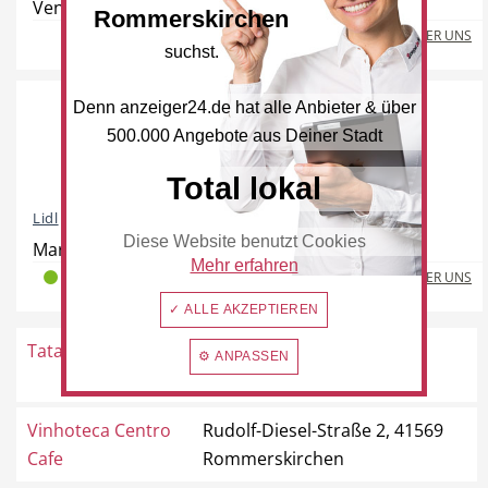
Venloer Straße 143, 41569 Rommerskirchen
Rommerskirchen
Freie Berufe
Lokale Empfehlungen
MEHR ÜBER UNS
suchst.
Denn anzeiger24.de hat alle Anbieter & über
500.000 Angebote aus Deiner Stadt
Öffentliche Einrichtungen
Total lokal
Lidl
Diese Website benutzt Cookies
Mariannenpark 1, 41569 Rommerskirchen
Mehr erfahren
MEHR ÜBER UNS
2
0
0
✓ ALLE AKZEPTIEREN
Tatar
Venloer Straße 66a, 41569
⚙ ANPASSEN
Rommerskirchen
Vinhoteca Centro
Rudolf-Diesel-Straße 2, 41569
Cafe
Rommerskirchen