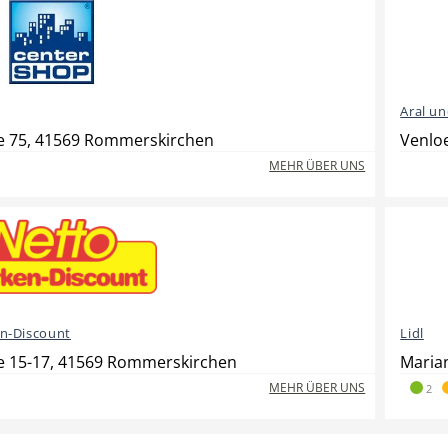
Aral u
e 75, 41569 Rommerskirchen
Venlo
MEHR ÜBER UNS
n-Discount
Lidl
e 15-17, 41569 Rommerskirchen
Maria
MEHR ÜBER UNS
2