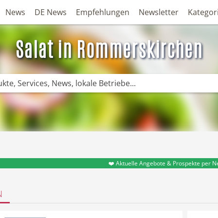
News
DE News
Empfehlungen
Newsletter
Kategor
Salat in Rommerskirchen
❤️ Aktuelle Angebote & Prospekte per N
N