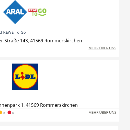
nd REWE To Go
er Straße 143, 41569 Rommerskirchen
MEHR ÜBER UNS
nnenpark 1, 41569 Rommerskirchen
MEHR ÜBER UNS
0
0