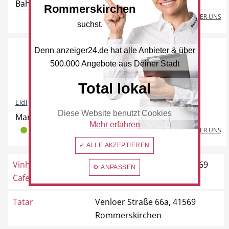
Bahnstraße 15-17, 41569 Rommerskirchen
Rommerskirchen
Freie Berufe
Lokale Empfehlungen
MEHR ÜBER UNS
suchst.
Denn anzeiger24.de hat alle Anbieter & über
500.000 Angebote aus Deiner Stadt
Öffentliche Einrichtungen
Total lokal
Lidl
Diese Website benutzt Cookies
Mariannenpark 1, 41569 Rommerskirchen
Mehr erfahren
MEHR ÜBER UNS
2
0
0
✓ ALLE AKZEPTIEREN
Vinhoteca Centro
Rudolf-Diesel-Straße 2, 41569
⚙ ANPASSEN
Cafe
Rommerskirchen
Tatar
Venloer Straße 66a, 41569
Rommerskirchen