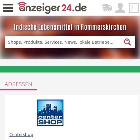
Indische Lebensmittel in Rommerskirchen
Zurück
Fitness & Sport
Einkaufen
❤️ Aktuelle Angebote & Prospekte per Newsletter erhalten
ADRESSEN
DE-News
News
Restaurant
Hotel
Centershop