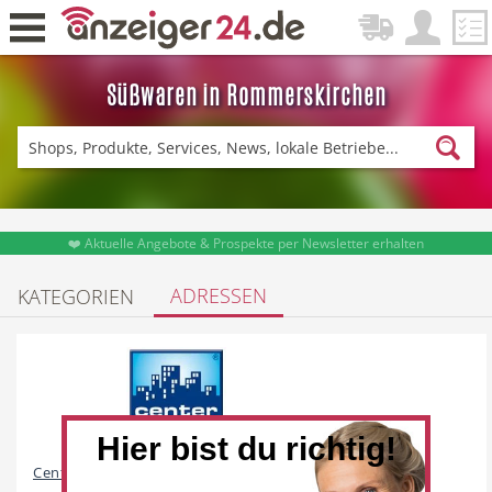
Süßwaren in Rommerskirchen
Zurück
Fitness & Sport
Einkaufen
❤️ Aktuelle Angebote & Prospekte per Newsletter erhalten
ADRESSEN
KATEGORIEN
DE-News
News
Hier bist du richtig!
Restaurant
Hotel
Centershop