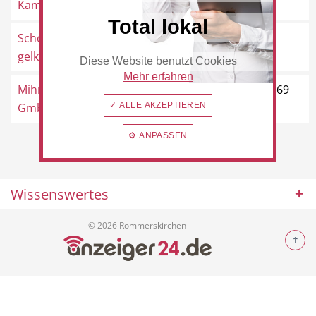
Kaminöfen und ...
Rommerskirchen
Total lokal
Schenk,
Maternusstraße 29, 41569
gelkamine.de
Rommerskirchen
Diese Website benutzt Cookies
Beauty & Wellness
Auto
Mehr erfahren
Mihm-Bauelemente
Am Tannenwäldchen 1, 41569
GmbH
✓ ALLE AKZEPTIEREN
Rommerskirchen
⚙ ANPASSEN
Handwerk
Sport & Freizeit
Wissenswertes
© 2026 Rommerskirchen
Gesundheit
Dienstleistungen