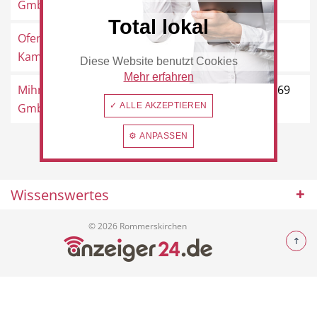
GmbH
Total lokal
Ofenstudio Lugt -
Schillerstraße 6, 41569
Kaminöfen und ...
Rommerskirchen
Diese Website benutzt Cookies
Beauty & Wellness
Auto
Mehr erfahren
Mihm-Bauelemente
Am Tannenwäldchen 1, 41569
GmbH
✓ ALLE AKZEPTIEREN
Rommerskirchen
⚙ ANPASSEN
Handwerk
Sport & Freizeit
Wissenswertes
© 2026 Rommerskirchen
Gesundheit
Dienstleistungen