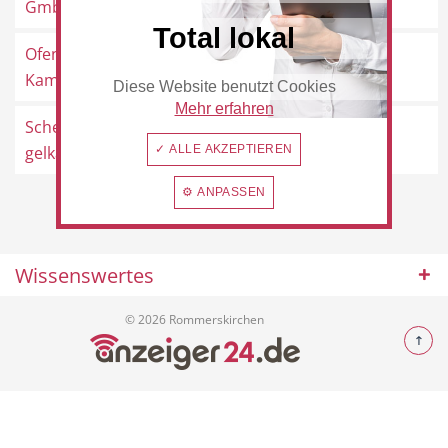
GmbH
Rommerskirchen
Total lokal
Ofenstudio Lugt -
Schillerstraße 6, 41569
Kaminöfen und ...
Rommerskirchen
Diese Website benutzt Cookies
Beauty & Wellness
Auto
Mehr erfahren
Schenk,
Maternusstraße 29, 41569
gelkamine.de
✓ ALLE AKZEPTIEREN
Rommerskirchen
⚙ ANPASSEN
Handwerk
Sport & Freizeit
Wissenswertes
© 2026 Rommerskirchen
Gesundheit
Dienstleistungen