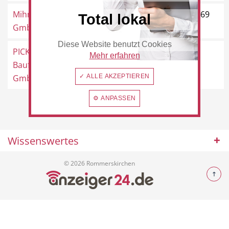
Mihm-Bauelemente
Am Tannenwäldchen 1, 41569
Total lokal
GmbH
Rommerskirchen
Diese Website benutzt Cookies
Beauty & Wellness
Auto
PICK
Bahnstraße 3, 41569
Mehr erfahren
Baufachzentrum
Rommerskirchen
GmbH
✓ ALLE AKZEPTIEREN
⚙ ANPASSEN
Handwerk
Sport & Freizeit
Wissenswertes
© 2026 Rommerskirchen
Gesundheit
Dienstleistungen