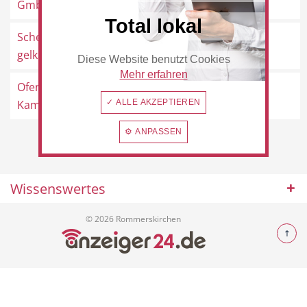
GmbH
Total lokal
Schenk,
Maternusstraße 29, 41569
gelkamine.de
Rommerskirchen
Diese Website benutzt Cookies
Beauty & Wellness
Auto
Mehr erfahren
Ofenstudio Lugt -
Schillerstraße 6, 41569
Kaminöfen und ...
✓ ALLE AKZEPTIEREN
Rommerskirchen
⚙ ANPASSEN
Handwerk
Sport & Freizeit
Wissenswertes
© 2026 Rommerskirchen
Gesundheit
Dienstleistungen