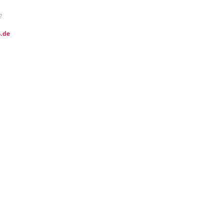
?
.de