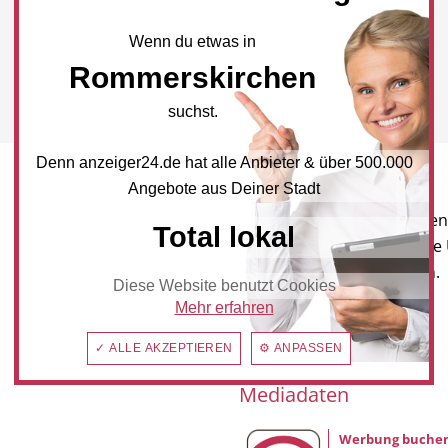
Wenn du etwas in
Rommerskirchen
suchst.
Denn anzeiger24.de hat alle Anbieter & über 500.000
Newsletter
Angebote aus Deiner Stadt
Melden Sie sich für unseren
Total lokal
Newsletter an, um neueste
und Angebote zu erhalten.
Diese Website benutzt Cookies
Mehr erfahren
NEWSLETTER BESTELLEN
✓ ALLE AKZEPTIEREN
⚙ ANPASSEN
Mediadaten
Werbung buche