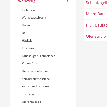
Werkzeug
Schenk, ge
Klebehaken
Mihm-Baue
Werkzeugschrank
PICK Bauf
Halter
Beil
Ofenstudio 
Häcksler
Kniebank
Laubsauger - Laubbläser
Kettensäge
Drehmomentschlüssel
Schlagbohrmaschine
Akku-Handkompressor
Stichsäge
Universalsäge