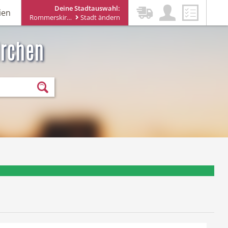
Deine Stadtauswahl:
ien
Rommerskirchen
Stadt ändern
irchen
ewsletter erhalten