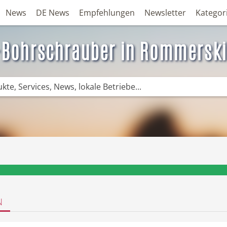
News
DE News
Empfehlungen
Newsletter
Kategor
Bohrschrauber in Rommersk
❤️ Aktuelle Angebote & Prospekte per N
N