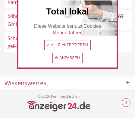
Kaminöfen und ...
Rommerskirchen
Total lokal
Mihm-Bauelemente
Am Tannenwäldchen 1, 41569
GmbH
Rommerskirchen
Diese Website benutzt Cookies
Beauty & Wellness
Auto
Mehr erfahren
Schenk,
Maternusstraße 29, 41569
gelkamine.de
✓ ALLE AKZEPTIEREN
Rommerskirchen
⚙ ANPASSEN
Handwerk
Sport & Freizeit
Wissenswertes
© 2026 Rommerskirchen
Gesundheit
Dienstleistungen