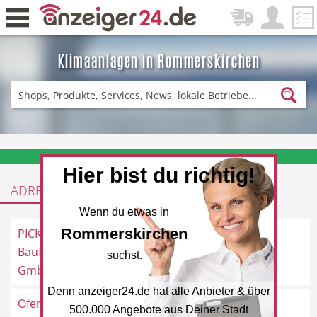
Klimaanlagen in Rommerskirchen
Zurück
Fitness & Sport
Einkaufen
❤️ Aktuelle Angebote & Prospekte per Newsletter erhalten
Hier bist du richtig!
ADRESSEN
DE-News
News
Wenn du etwas in
Rommerskirchen
PICK
Bahnstraße 3, 41569
Baufachzentrum
Rommerskirchen
suchst.
GmbH
Denn anzeiger24.de hat alle Anbieter & über
Restaurant
Hotel
Ofenstudio Lugt -
Schillerstraße 6, 41569
500.000 Angebote aus Deiner Stadt