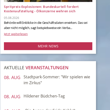
Spritpreis-Explosionen: Bundeskartell fordert
Kostenaufstellung - Ölkonzerne wehren sich
05.08.2026
Behörde will Einblicke in die Geschäftsdaten erwirken. Das sei
aber nicht möglich, sagt beispielsweise ein Verba...
Jetzt weiterlesen
MEHR NEWS
BILDERRAHMEN
AKTUELLE
VERANSTALTUNGEN
von Euroshop
Stadtpark-Sommer: "Wir spielen wie
08. AUG
1,30€
im Zirkus“
Hildener Büdchen-Tag
08. AUG