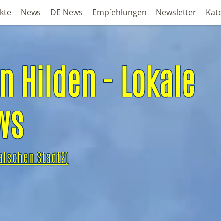
kte
News
DE News
Empfehlungen
Newsletter
Kat
n Hilden
falschen Stadt?)