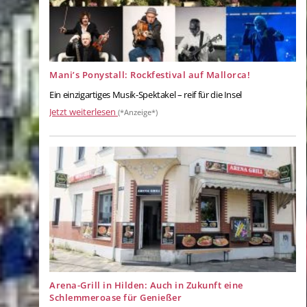
Mani’s Ponystall: Rockfestival auf Mallorca!
Ein einzigartiges Musik-Spektakel – reif für die Insel
Jetzt weiterlesen
(*Anzeige*)
Arena-Grill in Hilden: Auch in Zukunft eine
Schlemmeroase für Genießer