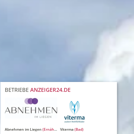
Mühlenbachweg 18
40724 Hilden
42655
Angebote: 0
Angebote: 0
Lieferbar: 0
Lieferbar: 0
BETRIEBE
ANZEIGER24.DE
Walder Straße 85
Sankt-Konrad-
Allee 17
40724 Hilden
40723 Hilden
Angebote: 0
Lieferbar: 0
Angebote: 0
Lieferbar: 0
Abnehmen im Liegen
(Ernährungsberatung)
Viterma
(Bad)