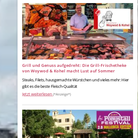
Grill und Genuss aufgedreht: Die Grill-Frischetheke
von Woywod & Kohel macht Lust auf Sommer
Steaks, Filets, hausgemachte Würstchen und vieles mehr: Hier
gibt es die beste Fleisch-Qualität
Jetzt weiterlesen
(*Anzeige*)