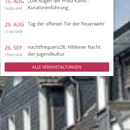
„Die Augen der Frida Kahlo“:
15. AUG
Kuratorenführung
16:00 UHR
Tag der offenen Tür der Feuerwehr
29. AUG
11:00 UHR
nachtfrequenz26: Hildener Nacht
26. SEP
der Jugendkultur
15:00 UHR
ALLE VERANSTALTUNGEN