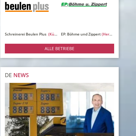
 Hilden
Schreinerei Beulen Plus
(Küchenkombination)
EP: Böhme und Zippert
(Herdabdeckplatten)
m 14.04. -
2026.
ALLE BETRIEBE
DE
NEWS