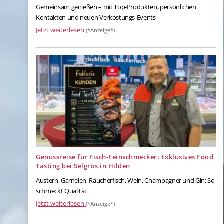
Gemeinsam genießen – mit Top-Produkten, persönlichen
Kontakten und neuen Verkostungs-Events
Jetzt weiterlesen
(*Anzeige*)
Genussreise für Fisch-Feinschmecker: Exklusives Food
Tasting bei Selgros in Hilden
Austern, Garnelen, Räucherfisch, Wein, Champagner und Gin: So
schmeckt Qualität
Jetzt weiterlesen
(*Anzeige*)