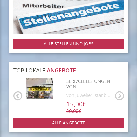
ALLE STELLEN UND JOBS
TOP LOKALE
ANGEBOTE
BILDERRAHMEN
von Euroshop
1,30€
ALLE ANGEBOTE