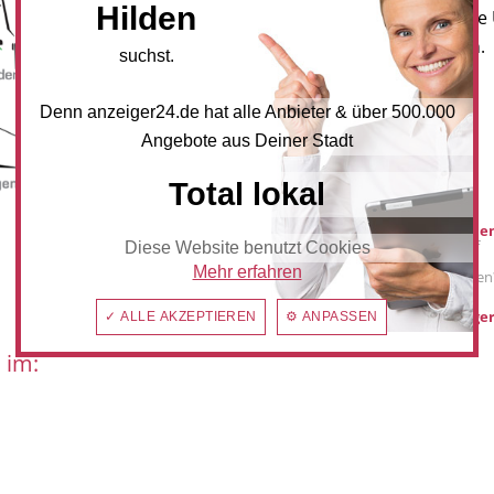
Hilden
Newsletter an, um neueste
und Angebote zu erhalten.
suchst.
NEWSLETTER BESTELLEN
Denn anzeiger24.de hat alle Anbieter & über 500.000
Angebote aus Deiner Stadt
Mediadaten
Total lokal
Werbung buche
Sie möchten auf
Diese Website benutzt Cookies
anzeiger24.de
Mehr erfahren
Werbung schalten
hilden@anzeiger
✓ ALLE AKZEPTIEREN
⚙ ANPASSEN
 im: