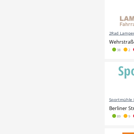
2Rad Lampen
Wehrstraße
38
2
Sportmühle 
Berliner St
89
9