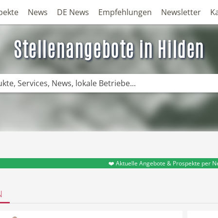
pekte
News
DE News
Empfehlungen
Newsletter
K
Stellenangebote in Hilden
❤️ Aktuelle Angebote & Prospekte per N
N