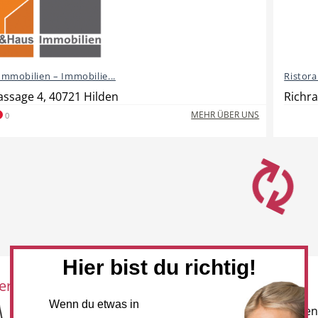
mmobilien – Immobilie...
Ristor
ssage 4, 40721 Hilden
Richra
MEHR ÜBER UNS
0
Hier bist du richtig!
eration mit:
Newsletter
Wenn du etwas in
Melden Sie sich für unseren