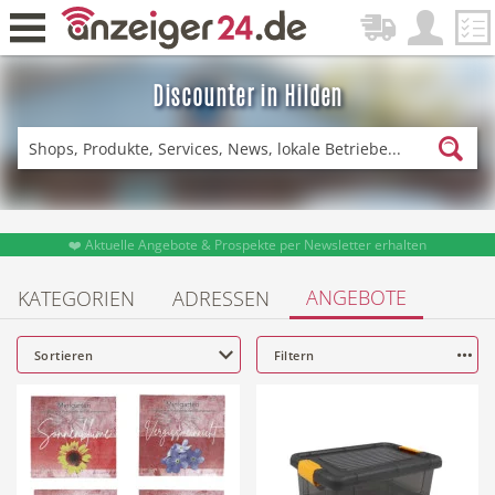
Discounter in Hilden
Zurück
Fitness & Sport
Lieferservice
❤️ Aktuelle Angebote & Prospekte per Newsletter erhalten
ANGEBOTE
KATEGORIEN
ADRESSEN
Einkaufen
DE-News
Sortieren
Filtern
News
Restaurant