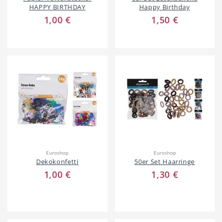
HAPPY BIRTHDAY
Happy Birthday
Dienstleistungen
Freie Berufe
1,00 €
1,50 €
Veranstaltungskalender
Lokale Empfehlungen
Stellenangebote
Öffentliche Einrichtungen
Euroshop
Euroshop
Dekokonfetti
50er Set Haarringe
1,00 €
1,30 €
Videos
Dein Hilden