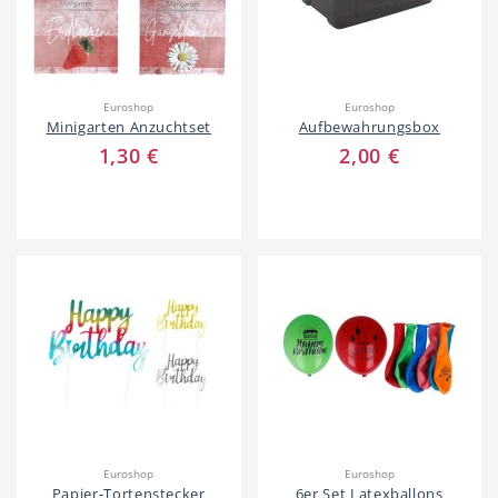
Hotel
Beauty & Wellness
Euroshop
Euroshop
Minigarten Anzuchtset
Aufbewahrungsbox
1,30 €
2,00 €
Auto
Handwerk
Sport & Freizeit
Gesundheit
Euroshop
Euroshop
Papier-Tortenstecker
6er Set Latexballons