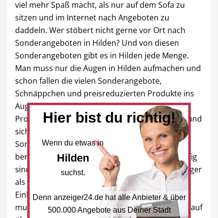
viel mehr Spaß macht, als nur auf dem Sofa zu
sitzen und im Internet nach Angeboten zu
daddeln. Wer stöbert nicht gerne vor Ort nach
Sonderangeboten in Hilden? Und von diesen
Sonderangeboten gibt es in Hilden jede Menge.
Man muss nur die Augen in Hilden aufmachen und
schon fallen die vielen Sonderangebote,
Schnäppchen und preisreduzierten Produkte ins
Auge. Beim Einkaufen in Hilden kann man alle
Hier bist du richtig!
Produkte selbst anfassen, fühlen, anprobieren und
sich erklären lassen. Dies gilt natürlich auch für
Sonderangebote. Die Einzelhändler in Hilden
Wenn du etwas in
beraten ihre Kunden noch persönlich. Und häufig
Hilden
sind die Sonderangebote in Hilden sogar günstiger
suchst.
als im Onlinehandel. Umweltfreundlicher ist ein
Einkauf in Hilden ja allemal. Der Onlinehandel
Denn anzeiger24.de hat alle Anbieter & über
muss seine Sonderangebote und Schnäppchen auf
500.000 Angebote aus Deiner Stadt