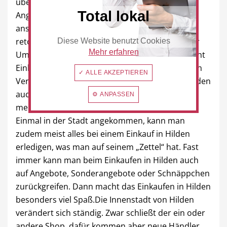
überfüllten Straßen zustellen und wem die
Total lokal
Angebote nicht gefallen, der schickt sie
anschließend sogar nochmals auf die Straße
retour. Wer indes in Hilden einkauft, erspart der
Diese Website benutzt Cookies
Mehr erfahren
Umwelt diese Belastungen. Und genau das macht
Einkaufen in Hilden immer zu einem besonderen
✓ ALLE AKZEPTIEREN
Vergnügen. Hinzu kommt, dass Einkaufen in Hilden
auch der Gesundheit förderlich ist. Denn die
⚙ ANPASSEN
meisten Einkäufe lassen sich zu Fuß erledigen.
Einmal in der Stadt angekommen, kann man
zudem meist alles bei einem Einkauf in Hilden
erledigen, was man auf seinem „Zettel“ hat. Fast
immer kann man beim Einkaufen in Hilden auch
auf Angebote, Sonderangebote oder Schnäppchen
zurückgreifen. Dann macht das Einkaufen in Hilden
besonders viel Spaß.Die Innenstadt von Hilden
verändert sich ständig. Zwar schließt der ein oder
andere Shop, dafür kommen aber neue Händler