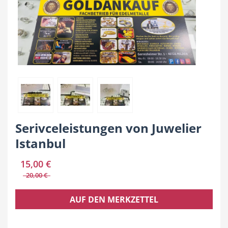
Hotel
Beauty & Wellness
Auto
Handwerk
Serivceleistungen von Juwelier
Istanbul
15,00 €
Sport & Freizeit
20,00 €
Gesundheit
AUF DEN MERKZETTEL