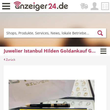
Zurück
Fitness & Sport
Lieferservice
Juwelier Istanbul Hilden Goldankauf Goldschmied & Uhrmacher Angebot
Zurück
Einkaufen
DE-News
News
Restaurant