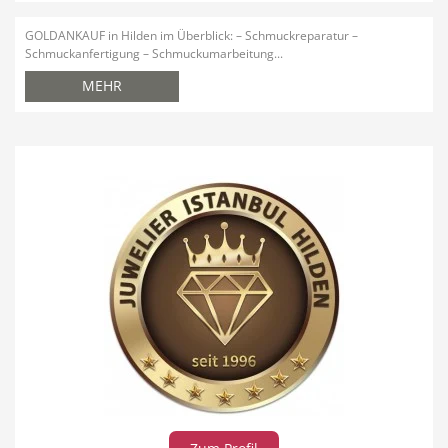
Dienstleistungen
Freie Berufe
GOLDANKAUF in Hilden im Überblick: – Schmuckreparatur –
Schmuckanfertigung – Schmuckumarbeitung...
MEHR
Veranstaltungskalender
Lokale Empfehlungen
Stellenangebote
Öffentliche Einrichtungen
Videos
Dein Hilden