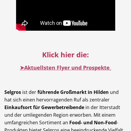
Dienstleistungen
Freie Berufe
Veranstaltungskalender
Lokale Empfehlungen
Klick hier die:
➤Aktuellsten Flyer und Prospekte
Stellenangebote
Öffentliche Einrichtungen
Selgros
ist der
führende Großmarkt in Hilden
und
hat sich einen hervorragenden Ruf als zentraler
Einkaufsort für Gewerbetreibende
in der Itterstadt
und der umliegenden Region erworben. Mit einem
Videos
Dein Hilden
umfangreichen Sortiment an
Food- und Non-Food
-
Produkten bietet Selgros eine beeindruckende Vielfalt,