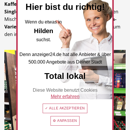
Kaffeesorten aus aller Welt
– von aromatischen
Hier bist du richtig!
Single-Origin-Bohnen
bis hin zu fein abgestimmten
Mischungen. Die Vielfalt reicht von milden
Arabica-
Wenn du etwas in
Varietäten
bis zu kräftigen
Robusta-Röstungen
, um
Hilden
den individuellen Vorlieben gerecht zu werden.
suchst.
Denn anzeiger24.de hat alle Anbieter & über
500.000 Angebote aus Deiner Stadt
Total lokal
Diese Website benutzt Cookies
Mehr erfahren
✓ ALLE AKZEPTIEREN
⚙ ANPASSEN