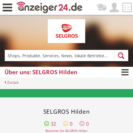
Zurück
Fitness & Sport
Lieferservice
Über uns: SELGROS Hilden
Zurück
Einkaufen
DE-News
Angebote & Prospekte per Newsletter - hier anmelden
SELGROS Hilden
32
0
0
News
Restaurant
Bewerten Sie SELGROS Hilden