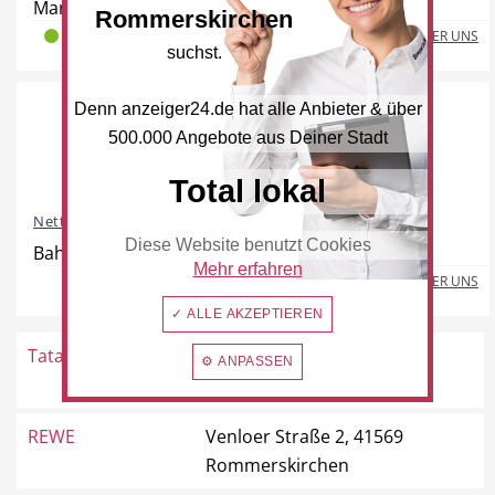
Mariannenpark 1, 41569 Rommerskirchen
Rommerskirchen
Freie Berufe
Lokale Empfehlungen
MEHR ÜBER UNS
2
0
0
suchst.
Denn anzeiger24.de hat alle Anbieter & über
500.000 Angebote aus Deiner Stadt
Öffentliche Einrichtungen
Total lokal
Netto Marken-Discount
Diese Website benutzt Cookies
Bahnstraße 15-17, 41569 Rommerskirchen
Mehr erfahren
MEHR ÜBER UNS
✓ ALLE AKZEPTIEREN
Tatar
Venloer Straße 66a, 41569
⚙ ANPASSEN
Rommerskirchen
REWE
Venloer Straße 2, 41569
Rommerskirchen