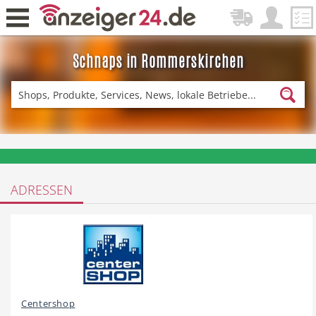
Schnaps in Rommerskirchen
Zurück
Fitness & Sport
Einkaufen
❤️ Aktuelle Angebote & Prospekte per Newsletter erhalten
ADRESSEN
DE-News
News
Restaurant
Hotel
Centershop