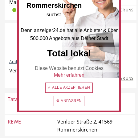
Mariannenpark 1, 41569 Rommerskirchen
Rommerskirchen
Freie Berufe
Lokale Empfehlungen
MEHR ÜBER UNS
2
0
0
suchst.
Denn anzeiger24.de hat alle Anbieter & über
500.000 Angebote aus Deiner Stadt
Öffentliche Einrichtungen
Total lokal
Aral und REWE To Go
Diese Website benutzt Cookies
Venloer Straße 143, 41569 Rommerskirchen
Mehr erfahren
MEHR ÜBER UNS
✓ ALLE AKZEPTIEREN
Tatar
Venloer Straße 66a, 41569
⚙ ANPASSEN
Rommerskirchen
REWE
Venloer Straße 2, 41569
Rommerskirchen