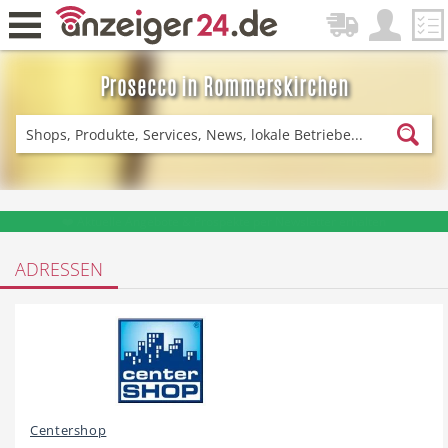
Prosecco in Rommerskirchen
Zurück
Fitness & Sport
Einkaufen
❤️ Aktuelle Angebote & Prospekte per Newsletter erhalten
ADRESSEN
DE-News
News
Restaurant
Hotel
Centershop