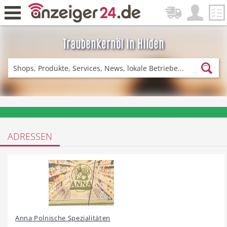
Traubenkernöl in Hilden
Zurück
Fitness & Sport
Lieferservice
❤️ Aktuelle Angebote & Prospekte per Newsletter erhalten
ADRESSEN
Einkaufen
DE-News
News
Restaurant
Anna Polnische Spezialitäten