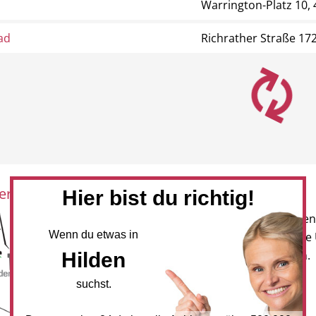
Warrington-Platz 10,
ad
Richrather Straße 172
eration mit:
Newsletter
Hier bist du richtig!
Melden Sie sich für unseren
Wenn du etwas in
Newsletter an, um neueste
Hilden
und Angebote zu erhalten.
suchst.
NEWSLETTER BESTELLEN