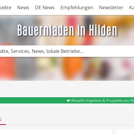
pekte
News
DE News
Empfehlungen
Newsletter
K
Bauernladen in Hilden
❤️ Aktuelle Angebote & Prospekte per N
N