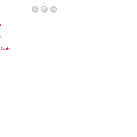
n
?
24.de