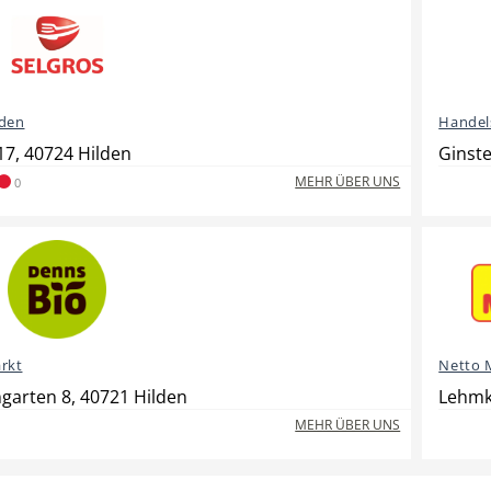
den
Handel
17, 40724 Hilden
Ginst
MEHR ÜBER UNS
0
rkt
Netto 
arten 8, 40721 Hilden
Lehmk
MEHR ÜBER UNS