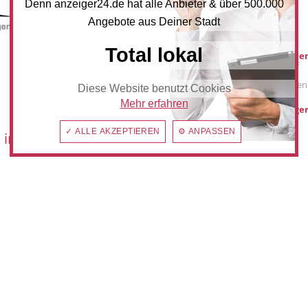
Denn anzeiger24.de hat alle Anbieter & über 500.000
Angebote aus Deiner Stadt
Mediadaten
Total lokal
Werbung buche
Sie möchten auf
anzeiger24.de
Werbung schalten
Diese Website benutzt Cookies
Mehr erfahren
hilden@anzeiger
✓ ALLE AKZEPTIEREN
⚙ ANPASSEN
 im: