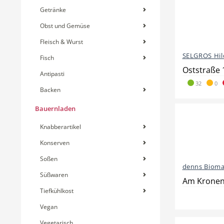
Getränke
Obst und Gemüse
Fleisch & Wurst
SELGROS Hil
Fisch
Oststraße 
Antipasti
32
0
Backen
Bauernladen
Knabberartikel
Konserven
Soßen
denns Bioma
Süßwaren
Am Kroneng
Tiefkühlkost
Vegan
Vegetarisch