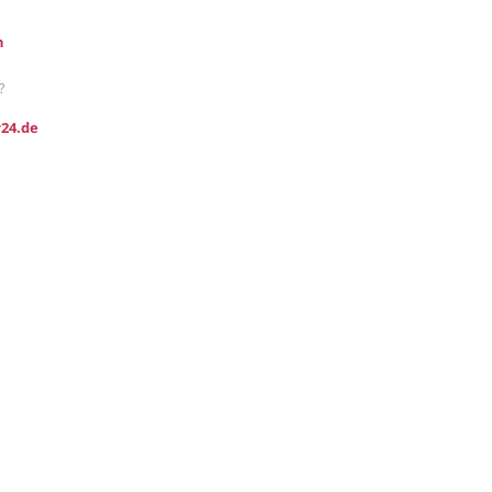
n
?
24.de