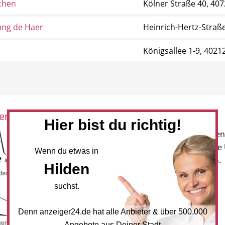
chen
Kölner Straße 40, 407
ng de Haer
Heinrich-Hertz-Straße
Königsallee 1-9, 4021
eration mit:
Newsletter
Hier bist du richtig!
Melden Sie sich für unseren
Newsletter an, um neueste
Wenn du etwas in
und Angebote zu erhalten.
Hilden
NEWSLETTER BESTELLEN
suchst.
Denn anzeiger24.de hat alle Anbieter & über 500.000
Mediadaten
Angebote aus Deiner Stadt