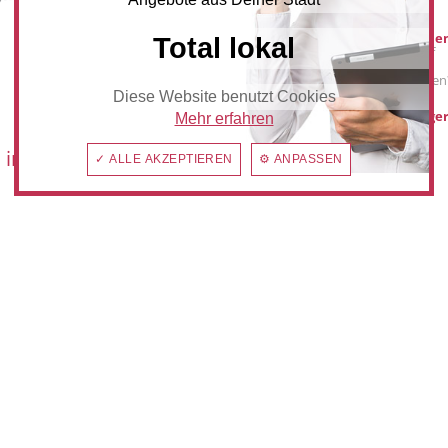
Werbung buche
Total lokal
Sie möchten auf
anzeiger24.de
Werbung schalten
Diese Website benutzt Cookies
hilden@anzeiger
Mehr erfahren
 im:
✓ ALLE AKZEPTIEREN
⚙ ANPASSEN