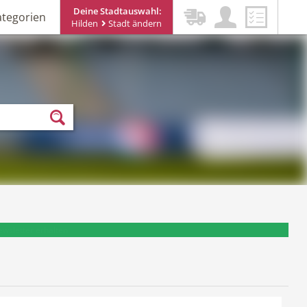
Deine Stadtauswahl:
ategorien
Hilden
Stadt ändern
ewsletter erhalten