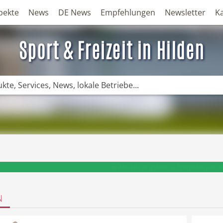
pekte
News
DE News
Empfehlungen
Newsletter
K
Sport & Freizeit in Hilden
❤️ Aktuelle Angebote & Prospekte per N
N