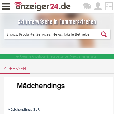
Skiunterwäsche in Rommerskirchen
Zurück
Fitness & Sport
Einkaufen
❤️ Aktuelle Angebote & Prospekte per Newsletter erhalten
ADRESSEN
DE-News
News
Restaurant
Hotel
Mädchendings GbR