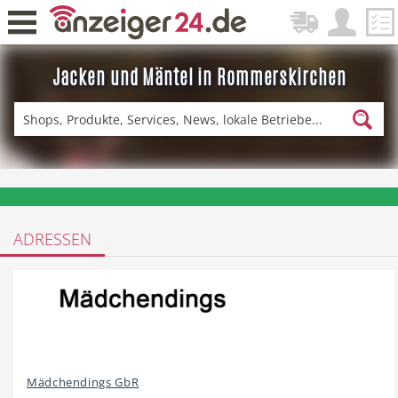
Jacken und Mäntel in Rommerskirchen
Zurück
Fitness & Sport
Einkaufen
❤️ Aktuelle Angebote & Prospekte per Newsletter erhalten
ADRESSEN
DE-News
News
Restaurant
Hotel
Mädchendings GbR