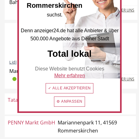
Bahnstraße 15-17, 41569 Rommerskirchen
Rommerskirchen
Freie Berufe
Lokale Empfehlungen
MEHR ÜBER UNS
suchst.
Denn anzeiger24.de hat alle Anbieter & über
500.000 Angebote aus Deiner Stadt
Öffentliche Einrichtungen
Total lokal
Lidl
Diese Website benutzt Cookies
Mariannenpark 1, 41569 Rommerskirchen
Mehr erfahren
MEHR ÜBER UNS
2
0
0
✓ ALLE AKZEPTIEREN
Tatar
Venloer Straße 66a, 41569
⚙ ANPASSEN
Rommerskirchen
PENNY Markt GmbH
Mariannenpark 11, 41569
Rommerskirchen