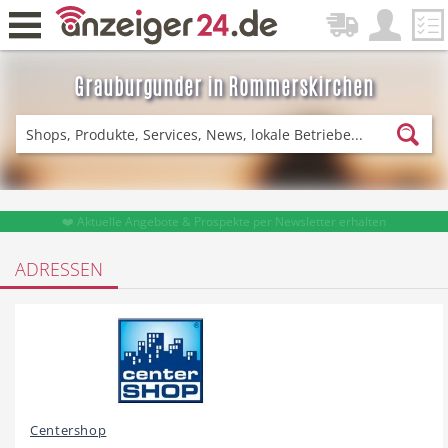
Grauburgunder in Rommerskirchen
Zurück
Fitness & Sport
Einkaufen
❤️ Aktuelle Angebote & Prospekte per Newsletter erhalten
ADRESSEN
DE-News
News
Restaurant
Hotel
Centershop