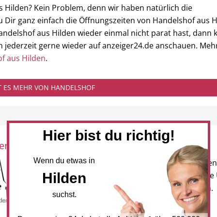
 Hilden? Kein Problem, denn wir haben natürlich die
 Dir ganz einfach die Öffnungszeiten von Handelshof aus H
ndelshof aus Hilden wieder einmal nicht parat hast, dann
n jederzeit gerne wieder auf anzeiger24.de anschauen. Meh
f aus Hilden
.
BT ES MEHR VON HANDELSHOF
Hier bist du richtig!
eration mit:
Newsletter
Wenn du etwas in
Melden Sie sich für unseren
Hilden
Newsletter an, um neueste
und Angebote zu erhalten.
suchst.
NEWSLETTER BESTELLEN