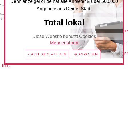
Denn anzeiger24.de hat alle Anbieter & über 500.000
Angebote aus Deiner Stadt
Mediadaten
Total lokal
Werbung buche
Sie möchten auf
Diese Website benutzt Cookies
anzeiger24.de
Werbung schalten
Mehr erfahren
hilden@anzeiger
✓ ALLE AKZEPTIEREN
⚙ ANPASSEN
 im: