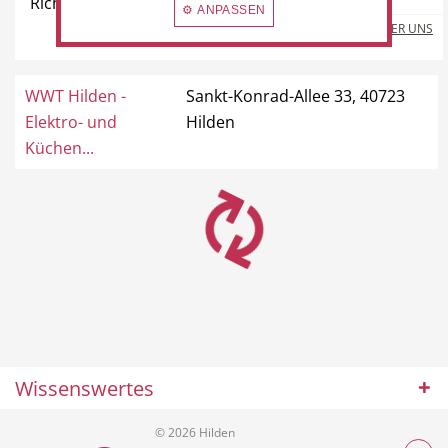
Richrather Straße 193, 40723 Hilden
⚙ ANPASSEN
MEHR ÜBER UNS
WWT Hilden -
Sankt-Konrad-Allee 33, 40723
Elektro- und
Hilden
Küchen...
Wissenswertes
© 2026 Hilden