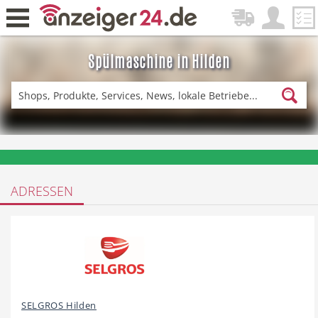
Spülmaschine in Hilden
Zurück
Fitness & Sport
Lieferservice
❤️ Aktuelle Angebote & Prospekte per Newsletter erhalten
ADRESSEN
Einkaufen
DE-News
News
Restaurant
SELGROS Hilden