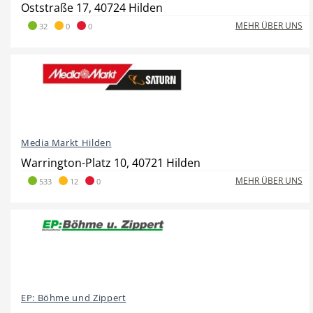
Oststraße 17, 40724 Hilden
MEHR ÜBER UNS
32
0
0
Hotel
Beauty & Wellness
Media Markt Hilden
Auto
Handwerk
Warrington-Platz 10, 40721 Hilden
MEHR ÜBER UNS
533
12
0
Sport & Freizeit
Gesundheit
EP: Böhme und Zippert