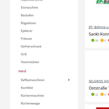
Eismaschine
Backofen
Bügeleisen
EP: Böhme u
Epilierer
Sankt-Konr
Friteuse
39
0
Gefrierschrank
Grill
Haartrockner
Herd
Kaffeemaschinen
SELGROS Hil
Oststraße 
Kochfeld
32
0
Küchenmaschine
Küchenwaage