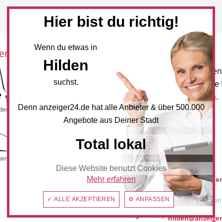
Hier bist du richtig!
Wenn du etwas in
eration mit:
Newsletter
Hilden
Melden Sie sich für unseren
suchst.
Newsletter an, um neueste
und Angebote zu erhalten.
Denn anzeiger24.de hat alle Anbieter & über 500.000
NEWSLETTER BESTELLEN
Angebote aus Deiner Stadt
Total lokal
Mediadaten
Diese Website benutzt Cookies
Mehr erfahren
Werbung buche
Sie möchten auf
anzeiger24.de
✓ ALLE AKZEPTIEREN
⚙ ANPASSEN
Werbung schalten
hilden@anzeiger