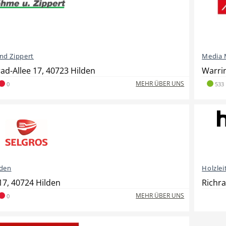
nd Zippert
Media 
ad-Allee 17, 40723 Hilden
Warrin
MEHR ÜBER UNS
0
533
den
Holzle
17, 40724 Hilden
Richra
MEHR ÜBER UNS
0