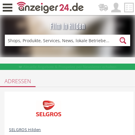
Film in Hilden
Zurück
Fitness & Sport
Lieferservice
❤️ Aktuelle Angebote & Prospekte per Newsletter erhalten
ADRESSEN
Einkaufen
DE-News
News
Restaurant
SELGROS Hilden