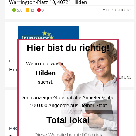
Warrington-Platz 10, 40721 Hilden
Dienstleistungen
Freie Berufe
MEHR ÜBER UNS
533
12
0
Veranstaltungskalender
Lokale Empfehlungen
Hier bist du richtig!
EURONICS Gemein
Wenn du etwas in
Hochdahler Straße 89, 40724 Hilden
Hilden
MEHR ÜBER UNS
suchst.
Stellenangebote
Öffentliche Einrichtungen
Denn anzeiger24.de hat alle Anbieter & über
500.000 Angebote aus Deiner Stadt
Total lokal
Videos
Dein Hilden
Medimax
Diese Website benutzt Cookies