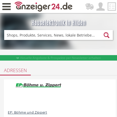
Hauselektronik in Hilden
Zurück
Fitness & Sport
Lieferservice
❤️ Aktuelle Angebote & Prospekte per Newsletter erhalten
ADRESSEN
Einkaufen
DE-News
News
Restaurant
EP: Böhme und Zippert