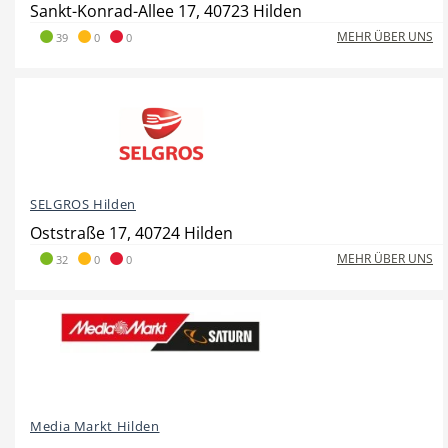
Sankt-Konrad-Allee 17, 40723 Hilden
MEHR ÜBER UNS
39
0
0
Hotel
Beauty & Wellness
SELGROS Hilden
Auto
Handwerk
Oststraße 17, 40724 Hilden
MEHR ÜBER UNS
32
0
0
Sport & Freizeit
Gesundheit
Media Markt Hilden