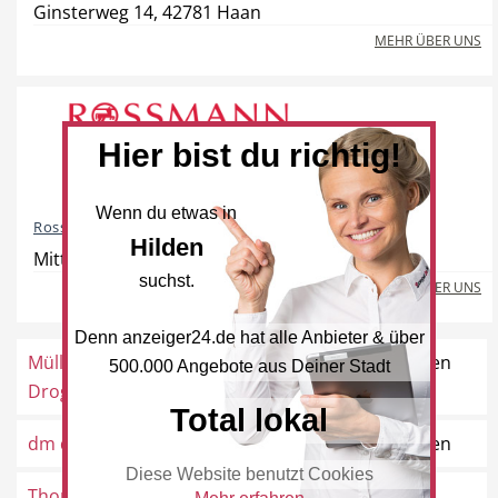
Ginsterweg 14, 42781 Haan
MEHR ÜBER UNS
Hotel
Beauty & Wellness
Hier bist du richtig!
Wenn du etwas in
Rossmann Drogeriemarkt
Hilden
Auto
Handwerk
Mittelstraße 71, 40721 Hilden
suchst.
MEHR ÜBER UNS
Denn anzeiger24.de hat alle Anbieter & über
Müller
Mittelstraße 17, 40721 Hilden
500.000 Angebote aus Deiner Stadt
Sport & Freizeit
Gesundheit
Drogeriemarkt
Total lokal
dm drogerie markt
Mittelstraße 63, 40721 Hilden
Diese Website benutzt Cookies
Thomas Philipps
Mauerstraße 14, 42285