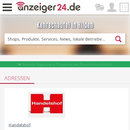
Kehrschaufel in Hilden
Zurück
Fitness & Sport
Lieferservice
❤️ Aktuelle Angebote & Prospekte per Newsletter erhalten
ADRESSEN
Einkaufen
DE-News
News
Restaurant
Handelshof