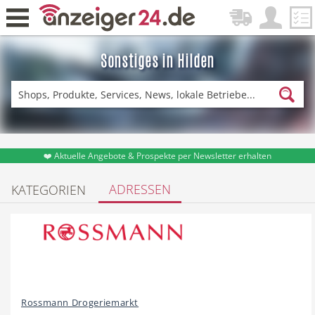
Sonstiges in Hilden
Zurück
Fitness & Sport
Lieferservice
❤️ Aktuelle Angebote & Prospekte per Newsletter erhalten
ADRESSEN
KATEGORIEN
Einkaufen
DE-News
News
Restaurant
Rossmann Drogeriemarkt