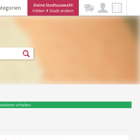
Deine Stadtauswahl:
ategorien
Hilden
Stadt ändern
ewsletter erhalten