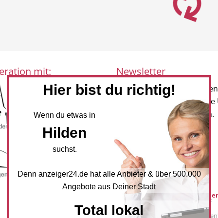
eration mit:
Newsletter
Hier bist du richtig!
Melden Sie sich für unseren
Newsletter an, um neueste
und Angebote zu erhalten.
Wenn du etwas in
Hilden
NEWSLETTER BESTELLEN
suchst.
Mediadaten
Denn anzeiger24.de hat alle Anbieter & über 500.000
Angebote aus Deiner Stadt
Werbung buche
Sie möchten auf
Total lokal
anzeiger24.de
Werbung schalten