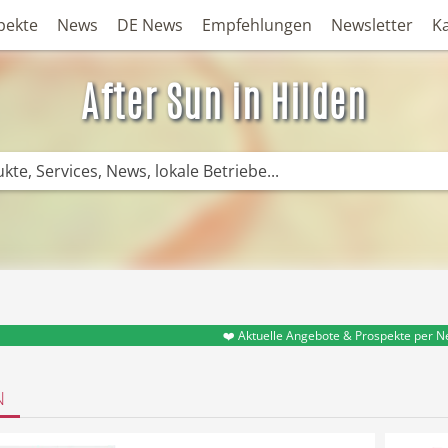
pekte
News
DE News
Empfehlungen
Newsletter
K
After Sun in Hilden
❤️ Aktuelle Angebote & Prospekte per N
N