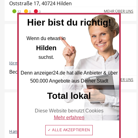
Oststraße 17, 40724 Hilden
MEHR ÜBER UNS
32
0
0
Hier bist du richtig!
Hotel
Beauty & Wellness
Wenn du etwas in
Hilden
suchst.
Jörmann Stahlwarenfabrikation
Auto
Handwerk
Beckersheide 16, 40723 Hilden
Denn anzeiger24.de hat alle Anbieter & über
MEHR ÜBER UNS
500.000 Angebote aus Deiner Stadt
Total lokal
Sport & Freizeit
Gesundheit
Diese Website benutzt Cookies
Mehr erfahren
✓ ALLE AKZEPTIEREN
Handelshof