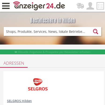
Bastelschere in Hilden
Zurück
Fitness & Sport
Lieferservice
❤️ Aktuelle Angebote & Prospekte per Newsletter erhalten
ADRESSEN
Einkaufen
DE-News
News
Restaurant
SELGROS Hilden