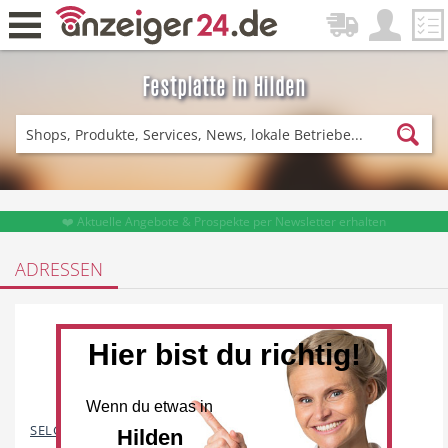
Festplatte in Hilden
Zurück
Fitness & Sport
Lieferservice
❤️ Aktuelle Angebote & Prospekte per Newsletter erhalten
ADRESSEN
Einkaufen
DE-News
Hier bist du richtig!
Wenn du etwas in
News
Restaurant
SELGROS Hilden
Hilden