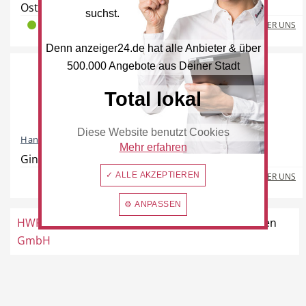
Oststraße 17, 40724 Hilden
suchst.
MEHR ÜBER UNS
32
0
0
Denn anzeiger24.de hat alle Anbieter & über
Hotel
Beauty & Wellness
500.000 Angebote aus Deiner Stadt
Total lokal
Diese Website benutzt Cookies
Handelshof
Mehr erfahren
Auto
Handwerk
Ginsterweg 14, 42781 Haan
✓ ALLE AKZEPTIEREN
MEHR ÜBER UNS
⚙ ANPASSEN
HWF Office Concept
Jahnstraße 19a, 40723 Hilden
Sport & Freizeit
Gesundheit
GmbH