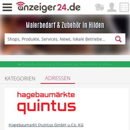
Malerbedarf & Zubehör in Hilden
Zurück
Fitness & Sport
Lieferservice
❤️ Aktuelle Angebote & Prospekte per Newsletter erhalten
ADRESSEN
KATEGORIEN
Einkaufen
DE-News
News
Restaurant
Hagebaumarkt Quintus GmbH u.Co. KG