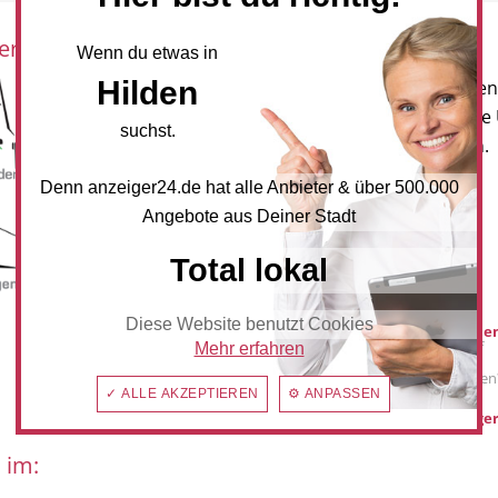
eration mit:
Newsletter
Wenn du etwas in
Hilden
Melden Sie sich für unseren
Newsletter an, um neueste
suchst.
und Angebote zu erhalten.
Denn anzeiger24.de hat alle Anbieter & über 500.000
NEWSLETTER BESTELLEN
Angebote aus Deiner Stadt
Total lokal
Mediadaten
Diese Website benutzt Cookies
Werbung buche
Sie möchten auf
Mehr erfahren
anzeiger24.de
Werbung schalten
✓ ALLE AKZEPTIEREN
⚙ ANPASSEN
hilden@anzeiger
 im: