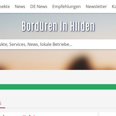
pekte
News
DE News
Empfehlungen
Newsletter
K
Bordüren in Hilden
❤️ Aktuelle Angebote & Prospekte per N
N