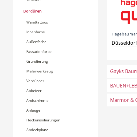
Bordüren
Wandtattoos
Innenfarbe
Hagebaumark
Außenfarbe
Düsseldorf
Fassadenfarbe
Grundierung
Gayks Baum
Malerwerkzeug
Verdünner
BAUEN+LEB
Abbeizer
Marmor & G
Antischimmel
Anlauger
Fleckenisolierungen
Abdeckplane