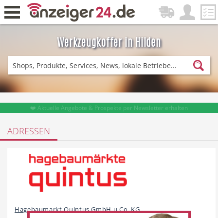
Werkzeugkoffer in Hilden
Zurück
Fitness & Sport
Lieferservice
❤️ Aktuelle Angebote & Prospekte per Newsletter erhalten
ADRESSEN
Einkaufen
DE-News
News
Restaurant
Hagebaumarkt Quintus GmbH u.Co. KG