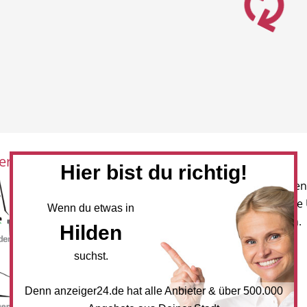
eration mit:
Newsletter
Hier bist du richtig!
Melden Sie sich für unseren
Newsletter an, um neueste
Wenn du etwas in
und Angebote zu erhalten.
Hilden
NEWSLETTER BESTELLEN
suchst.
Denn anzeiger24.de hat alle Anbieter & über 500.000
Mediadaten