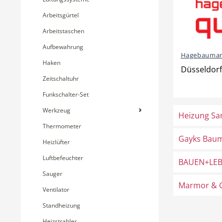
Arbeitsgürtel
Arbeitstaschen
Aufbewahrung
Hagebaumark
Haken
Düsseldorf
Zeitschaltuhr
Funkschalter-Set
Werkzeug
Heizung San
Thermometer
Gayks Baum
Heizlüfter
Luftbefeuchter
BAUEN+LEB
Sauger
Marmor & G
Ventilator
Standheizung
Heizstrahler