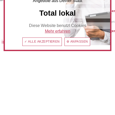
Angebote aus Deiner Stadt
Werbung buche
Total lokal
Sie möchten auf
anzeiger24.de
Werbung schalten
Diese Website benutzt Cookies
hilden@anzeiger
Mehr erfahren
 im:
✓ ALLE AKZEPTIEREN
⚙ ANPASSEN