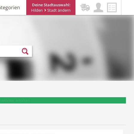
Deine Stadtauswahl:
ategorien
Hilden
Stadt ändern
ewsletter erhalten