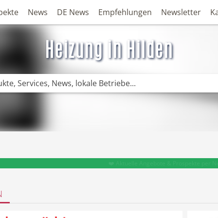
pekte
News
DE News
Empfehlungen
Newsletter
K
Heizung in Hilden
❤️ Aktuelle Angebote & Prospekte per N
N