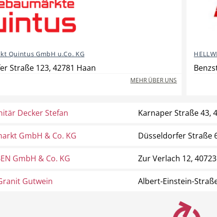
t Quintus GmbH u.Co. KG
HELLWE
er Straße 123, 42781 Haan
Benzs
MEHR ÜBER UNS
itär Decker Stefan
Karnaper Straße 43, 
arkt GmbH & Co. KG
Düsseldorfer Straße 
EN GmbH & Co. KG
Zur Verlach 12, 40723
ranit Gutwein
Albert-Einstein-Straß