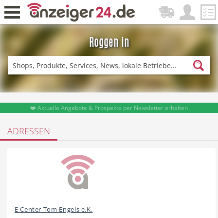
Roggen in
Zurück
Fitness & Sport
Einkaufen
❤️ Aktuelle Angebote & Prospekte per Newsletter erhalten
ADRESSEN
DE-News
News
Restaurant
Hotel
E Center Tom Engels e.K.