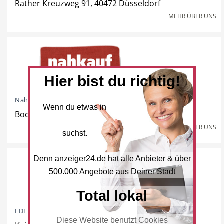
Rather Kreuzweg 91, 40472 Düsseldorf
Freie Berufe
Lokale Empfehlungen
MEHR ÜBER UNS
Öffentliche Einrichtungen
Hier bist du richtig!
Nahkauf
Wenn du etwas in
Bockumer Straße 44, 40489 Düsseldorf
MEHR ÜBER UNS
suchst.
Denn anzeiger24.de hat alle Anbieter & über
500.000 Angebote aus Deiner Stadt
Total lokal
EDEKA
Diese Website benutzt Cookies