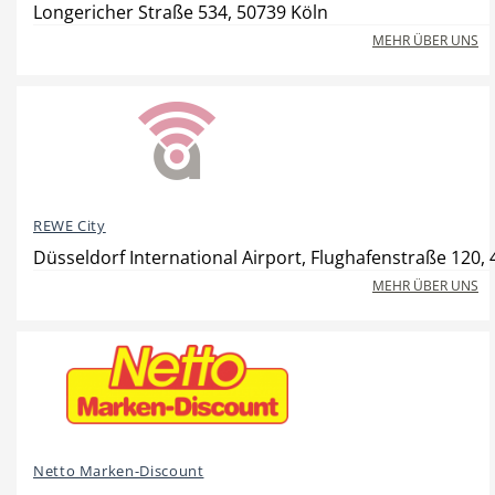
Longericher Straße 534, 50739 Köln
MEHR ÜBER UNS
Beauty & Wellness
Auto
REWE City
Handwerk
Sport & Freizeit
Düsseldorf International Airport, Flughafenstraße 120,
MEHR ÜBER UNS
Gesundheit
Dienstleistungen
Netto Marken-Discount