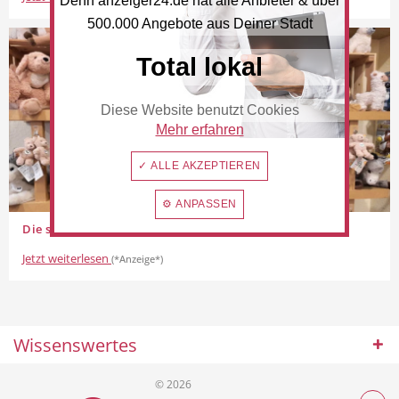
Denn anzeiger24.de hat alle Anbieter & über
500.000 Angebote aus Deiner Stadt
Total lokal
Beauty & Wellness
Auto
Diese Website benutzt Cookies
Mehr erfahren
✓ ALLE AKZEPTIEREN
Handwerk
Sport & Freizeit
⚙ ANPASSEN
Die schönsten Kuscheltiere aus Deiner Stadt ❤️
Jetzt weiterlesen
(*Anzeige*)
Gesundheit
Dienstleistungen
Wissenswertes
© 2026