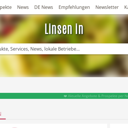
pekte
News
DE News
Empfehlungen
Newsletter
K
Linsen in
❤️ Aktuelle Angebote & Prospekte per N
N