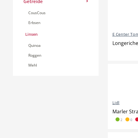
Getreide
CousCous
Erbsen
Linsen
E Center Tom
Longeriche
Quinoa
Roggen
Mehl
Lidl
Marler Str
2
0