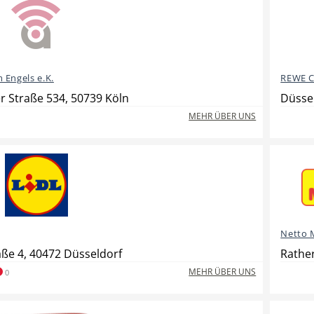
 Engels e.K.
REWE C
r Straße 534, 50739 Köln
Düssel
MEHR ÜBER UNS
Netto 
aße 4, 40472 Düsseldorf
Rathe
MEHR ÜBER UNS
0