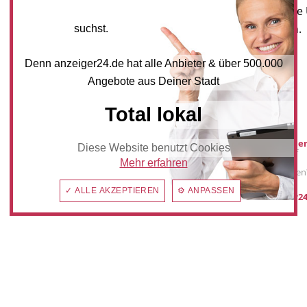
Newsletter an, um neueste
und Angebote zu erhalten.
suchst.
NEWSLETTER BESTELLEN
Denn anzeiger24.de hat alle Anbieter & über 500.000
Angebote aus Deiner Stadt
Total lokal
Mediadaten
Werbung buche
Diese Website benutzt Cookies
Sie möchten auf
anzeiger24.de
Mehr erfahren
Werbung schalten
✓ ALLE AKZEPTIEREN
⚙ ANPASSEN
post@anzeiger24