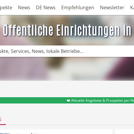
pekte
News
DE News
Empfehlungen
Newsletter
K
Öffentliche Einrichtungen in
❤️ Aktuelle Angebote & Prospekte per N
N