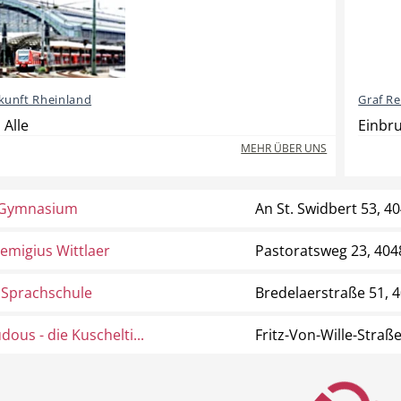
kunft Rheinland
Graf Re
 Alle
Einbru
MEHR ÜBER UNS
-Gymnasium
An St. Swidbert 53, 4
Remigius Wittlaer
Pastoratsweg 23, 404
a Sprachschule
Bredelaerstraße 51, 
dous - die Kuschelti...
Fritz-Von-Wille-Straß