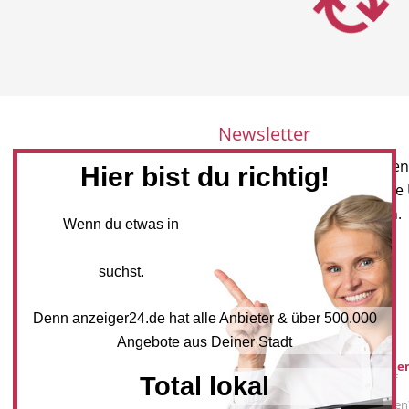
Newsletter
Melden Sie sich für unseren
Hier bist du richtig!
Newsletter an, um neueste
und Angebote zu erhalten.
Wenn du etwas in
NEWSLETTER BESTELLEN
suchst.
Denn anzeiger24.de hat alle Anbieter & über 500.000
Mediadaten
Angebote aus Deiner Stadt
Werbung buche
Sie möchten auf
Total lokal
anzeiger24.de
Werbung schalten