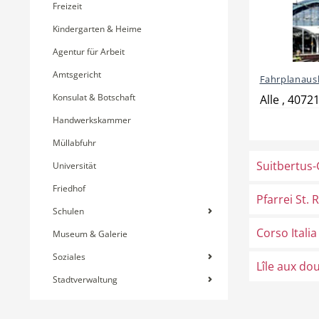
Freizeit
Kindergarten & Heime
Agentur für Arbeit
Amtsgericht
Fahrplanaus
Konsulat & Botschaft
Alle , 40721
Handwerkskammer
Müllabfuhr
Suitbertus
Universität
Friedhof
Pfarrei St. 
Schulen
Corso Itali
Museum & Galerie
Soziales
Lîle aux dou
Stadtverwaltung